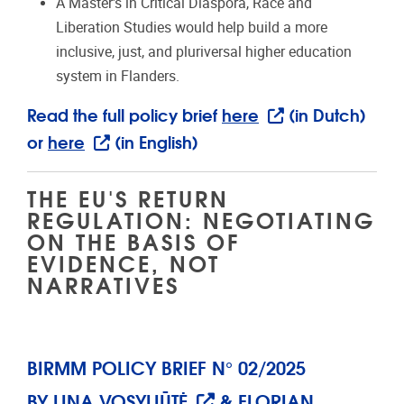
A Master's in Critical Diaspora, Race and
Liberation Studies would help build a more
inclusive, just, and pluriversal higher education
system in Flanders.
Read the full policy brief
here
(in Dutch)
or
here
(in English)
THE EU'S RETURN
REGULATION: NEGOTIATING
ON THE BASIS OF
EVIDENCE, NOT
NARRATIVES
BIRMM POLICY BRIEF N° 02/2025
BY
LINA VOSYLIŪTĖ
&
FLORIAN